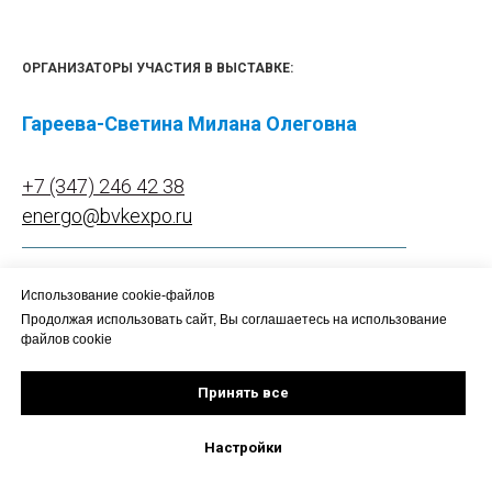
ОРГАНИЗАТОРЫ УЧАСТИЯ В ВЫСТАВКЕ:
Гареева-Светина Милана Олеговна
+7 (347) 246 42 38
energo@bvkexpo.ru
Менеджер по проектам
Использование cookie-файлов
Продолжая использовать сайт, Вы соглашаетесь на использование
файлов cookie
Безрукова Екатерина Сергеевна
Принять все
+7 (347) 246 42 37
Настройки
energo@bvkexpo.ru